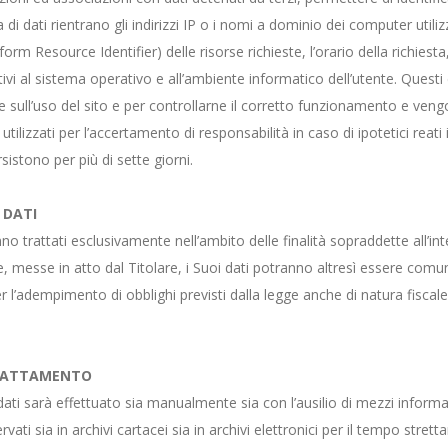
di dati rientrano gli indirizzi IP o i nomi a dominio dei computer utilizza
orm Resource Identifier) delle risorse richieste, l’orario della richiesta
ativi al sistema operativo e all’ambiente informatico dell’utente. Questi 
e sull’uso del sito e per controllarne il corretto funzionamento e ven
tilizzati per l’accertamento di responsabilità in caso di ipotetici reati 
sistono per più di sette giorni.
 DATI
nno trattati esclusivamente nell’ambito delle finalità sopraddette all’int
 messe in atto dal Titolare, i Suoi dati potranno altresì essere comunic
per l’adempimento di obblighi previsti dalla legge anche di natura fiscale
TRATTAMENTO
dati sarà effettuato sia manualmente sia con l’ausilio di mezzi informa
vati sia in archivi cartacei sia in archivi elettronici per il tempo stre