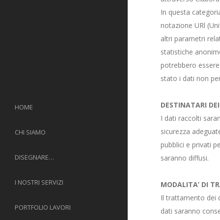
In questa categoria 
notazione URl (Unif
altri parametri rel
statistiche anonim
potrebbero essere u
stato i dati non per
DESTINATARI DEI
HOME
I dati raccolti sara
sicurezza adeguate,
CHI SIAMO
pubblici e privati 
DISEGNARE…
saranno diffusi.
I NOSTRI SERVIZI
MODALITA’ DI 
Il trattamento dei 
PORTFOLIO LAVORI
dati saranno conser