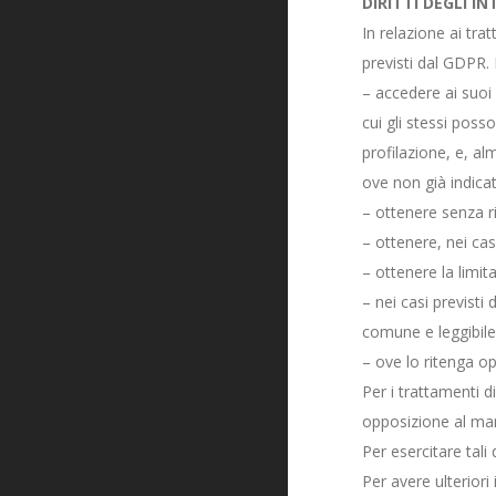
DIRITTI DEGLI IN
In relazione ai tra
previsti dal GDPR. 
– accedere ai suoi 
cui gli stessi poss
profilazione, e, al
ove non già indicat
– ottenere senza ri
– ottenere, nei casi
– ottenere la limit
– nei casi previsti 
comune e leggibile 
– ove lo ritenga op
Per i trattamenti di
opposizione al mar
Per esercitare tali 
Per avere ulteriori 