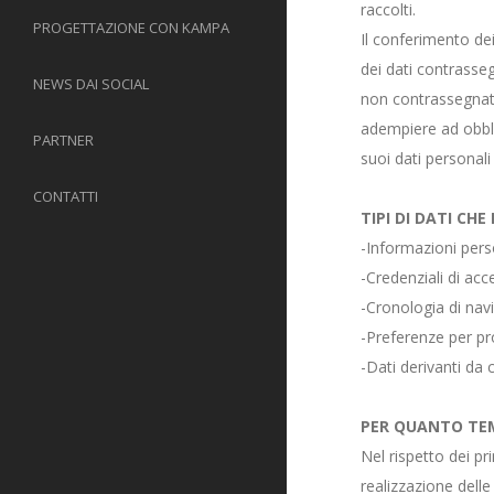
raccolti.
PROGETTAZIONE CON KAMPA
Il conferimento dei
dei dati contrasseg
NEWS DAI SOCIAL
non contrassegnati
adempiere ad obblig
PARTNER
suoi dati personal
CONTATTI
TIPI DI DATI CH
-Informazioni per
-Credenziali di a
-Cronologia di nav
-Preferenze per pr
-Dati derivanti da 
PER QUANTO TEM
Nel rispetto dei pri
realizzazione delle