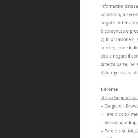
informativa estesa,
consenso, a seconda
seguito. Attenzione
è contenuta o prose
c) In occasione di 
cookie, come indica
sito e negare il co
di terza parte, nel
d) In ogni caso, a
Chrome
https://support.g
– Eseguire il Bro
– Fare click sul me
– Selezionare Imp
– Fare clic su Mos