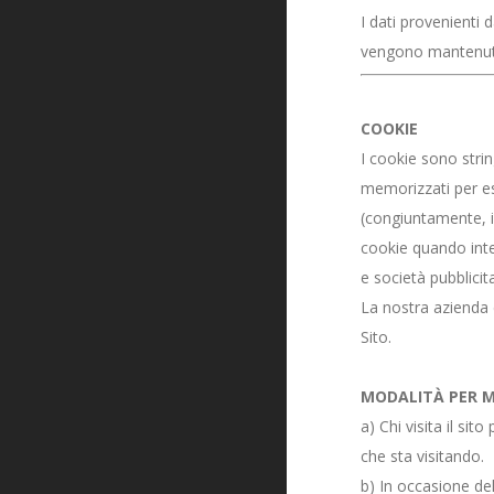
I dati provenienti 
vengono mantenuti 
COOKIE
I cookie sono strin
memorizzati per ess
(congiuntamente, i 
cookie quando intera
e società pubblicita
La nostra azienda è
Sito.
MODALITÀ PER M
a) Chi visita il si
che sta visitando.
b) In occasione del