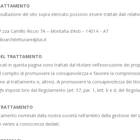
TRATTAMENTO
ultazione del sito sopra elencato possono essere trattati dati relativi a 
.zza Camillo Riccio 7A – Montafia d’Asti – 14014 – AT
ioarchitetturaredplus.it
 DEL TRATTAMENTO
dicati in questa pagina sono trattati dal titolare nell’esecuzione dei pr
so il compito di promuovere la consapevolezza e favorire la comprension
azione al trattamento e, altresì, di promuovere la consapevolezza dei ti
ghi imposti loro dal Regolamento (art. 57, par. 1, lett. b e d, del Rego
L TRATTAMENTO
attamento nominati dalla nostra società nell’ambito della gestione del ser
 venire a conoscenza deidati.