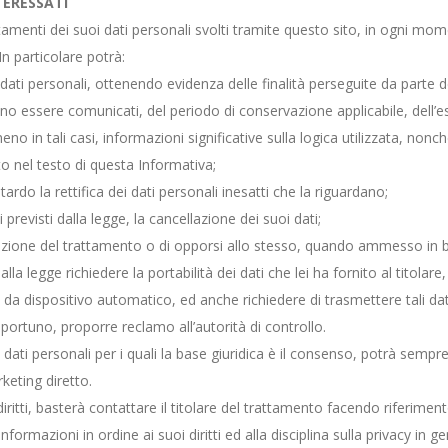
TERESSATI
ttamenti dei suoi dati personali svolti tramite questo sito, in ogni momen
In particolare potrà:
dati personali, ottenendo evidenza delle finalità perseguite da parte del 
ono essere comunicati, del periodo di conservazione applicabile, dell’
meno in tali casi, informazioni significative sulla logica utilizzata, non
o nel testo di questa Informativa;
tardo la rettifica dei dati personali inesatti che la riguardano;
 previsti dalla legge, la cancellazione dei suoi dati;
azione del trattamento o di opporsi allo stesso, quando ammesso in base
dalla legge richiedere la portabilità dei dati che lei ha fornito al titolare
da dispositivo automatico, ed anche richiedere di trasmettere tali dati 
portuno, proporre reclamo all’autorità di controllo.
 dati personali per i quali la base giuridica è il consenso, potrà sempre 
keting diretto.
diritti, basterà contattare il titolare del trattamento facendo riferimento
informazioni in ordine ai suoi diritti ed alla disciplina sulla privacy in g