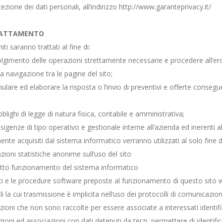
ezione dei dati personali, all’indirizzo http://www.garanteprivacy.it/
TRATTAMENTO
iti saranno trattati al fine di:
olgimento delle operazioni strettamente necessarie e procedere all’erog
ua navigazione tra le pagine del sito;
ulare ed elaborare la risposta o l’invio di preventivi e offerte consegue
lighi di legge di natura fisica, contabile e amministrativa;
genze di tipo operativo e gestionale interne all’azienda ed inerenti al 
nte acquisiti dal sistema informatico verranno utilizzati al solo fine d
zioni statistiche anonime sull’uso del sito
rretto funzionamento del sistema informatico
ici e le procedure software preposte al funzionamento di questo sito 
li la cui trasmissione è implicita nell’uso dei protocolli di comunicazion
azioni che non sono raccolte per essere associate a interessati identif
ioni ed associazioni con dati detenuti da terzi, permettere di identifica