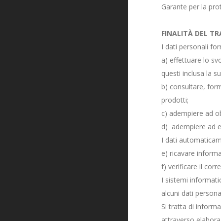
Garante per la prot
FINALITÀ DEL 
I dati personali forn
a) effettuare lo sv
questi inclusa la s
b) consultare, form
prodotti;
c) adempiere ad obb
d) adempiere ad esi
I dati automaticame
e) ricavare informa
f) verificare il co
I sistemi informat
alcuni dati persona
Si tratta di inform
attraverso elaboraz