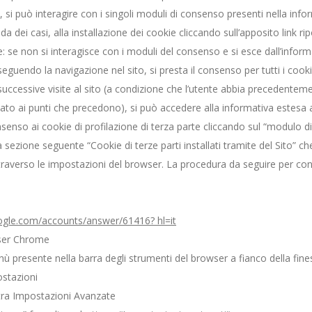
 si può interagire con i singoli moduli di consenso presenti nella info
 dei casi, alla installazione dei cookie cliccando sull’apposito link ri
: se non si interagisce con i moduli del consenso e si esce dall’inform
guendo la navigazione nel sito, si presta il consenso per tutti i cooki
successive visite al sito (a condizione che l’utente abbia precedentemen
to ai punti che precedono), si può accedere alla informativa estesa at
nsenso ai cookie di profilazione di terza parte cliccando sul “modulo d
la sezione seguente “Cookie di terze parti installati tramite del Sito” c
ttraverso le impostazioni del browser. La procedura da seguire per conf
oogle.com/accounts/answer/61416? hl=it
wser Chrome
nù presente nella barra degli strumenti del browser a fianco della fine
ostazioni
tra Impostazioni Avanzate