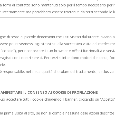
da form di contatto sono mantenuti solo per il tempo necessario per l’a
internamente ma potrebbero essere trattenuti da terzi secondo le lor
ghe di testo di piccole dimensioni che i siti visitati dall’utente invia
ere poi ritrasmessi agli stessi siti alla successiva visita del medesimo
“cookie”), per riconoscere il tuo browser e offrirti funzionalità e serv
gisci con i nostri servizi. Per terzi si intendono motori di ricerca, forn
rie.
 responsabile, nella sua qualità di titolare del trattamento, esclusivam
ANIFESTARE IL CONSENSO AI COOKIE DI PROFILAZIONE
to può accettare tutti i cookie chiudendo il banner, cliccando su “Acce
la prima visita al sito, se non si compie nessuna delle azioni descrit