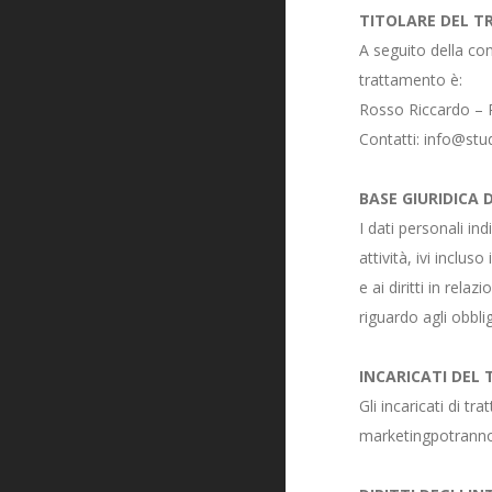
TITOLARE DEL 
A seguito della cons
trattamento è:
Rosso Riccardo – P
Contatti: info@stud
BASE GIURIDICA
I dati personali in
attività, ivi inclu
e ai diritti in rel
riguardo agli obbli
INCARICATI DE
Gli incaricati di tr
marketingpotranno